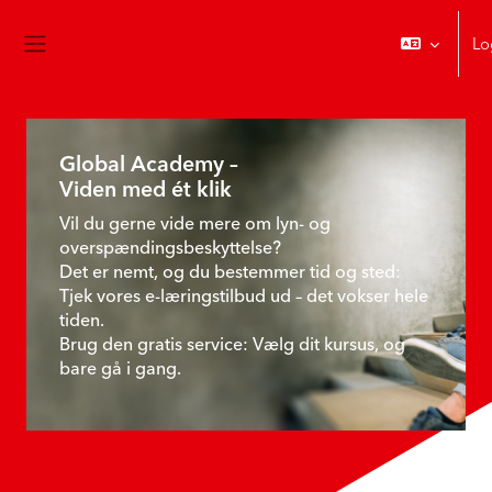
Gå til hovedindhold
Lo
Sidepanel
Betjeningspanel
Hovedindholdsblokke
Global Academy –
Viden med ét klik
Vil du gerne vide mere om lyn- og
overspændingsbeskyttelse?
Det er nemt, og du bestemmer tid og sted:
Tjek vores e-læringstilbud ud – det vokser hele
tiden.
Brug den gratis service: Vælg dit kursus, og
bare gå i gang.
Skip Kursusoversigt