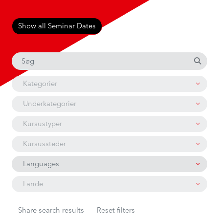
Show all Seminar Dates
Kategorier
Underkategorier
Kursustyper
Kursussteder
Languages
Lande
Share search results
Reset filters