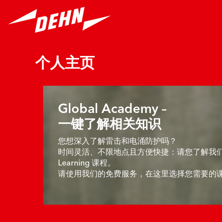
跳到主要内容
个人主页
主内容块
Global Academy –
一键了解相关知识
您想深入了解雷击和电涌防护吗？
时间灵活、不限地点且方便快捷：请您了解我们不
Learning 课程。
请使用我们的免费服务，在这里选择您需要的