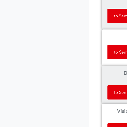
to Sem
to Sem
D
to Sem
Visi