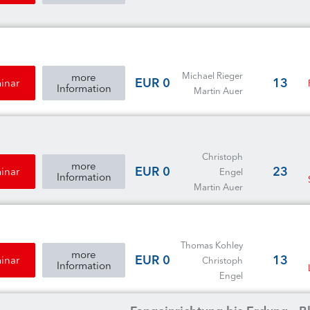
Michael Rieger
more
0 EUR
13
inar
Information
Martin Auer
Christoph
more
0 EUR
23
inar
Engel
Information
Martin Auer
Thomas Kohley
more
0 EUR
13
inar
Christoph
Information
Engel