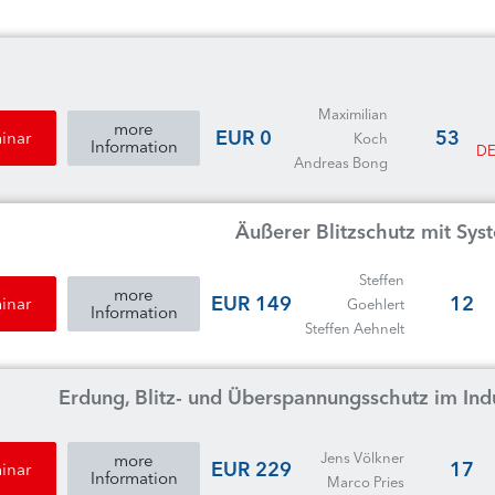
Maximilian
more
0 EUR
53
inar
Koch
Information
DE
Andreas Bong
Äußerer Blitzschutz mit Sys
Steffen
more
149 EUR
12
inar
Goehlert
Information
Steffen Aehnelt
Erdung, Blitz- und Überspannungsschutz im In
Jens Völkner
more
229 EUR
17
inar
Information
Marco Pries