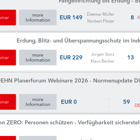
Fangeinrichtung bis Erdung - 
Dietmar Müller
more
149 EUR
8
inar
F
Information
Norbert Pfister
Erdung, Blitz- und Überspannungsschutz im In
Jürgen Storz
more
229 EUR
13
inar
Information
Klaus Becker
EHN Planerforum Webinare 2026 - Normenupdate DIN
-
more
0 EUR
59
inar
Information
-
DE
on ZERO: Personen schützen - Verfügbarkeit sicherste