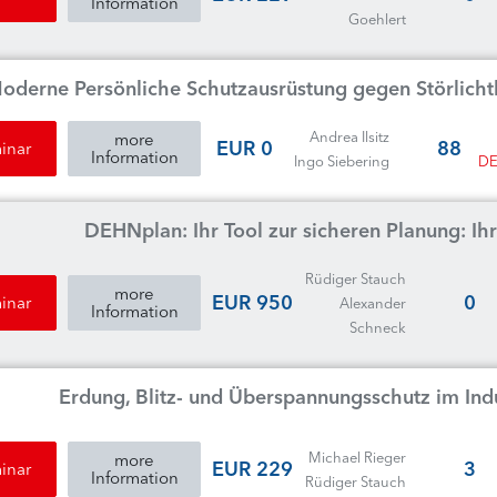
Information
Goehlert
oderne Persönliche Schutzausrüstung gegen Störlichtb
Andrea Ilsitz
more
0 EUR
88
inar
Information
Ingo Siebering
DE
DEHNplan: Ihr Tool zur sicheren Planung: Ihr 
Rüdiger Stauch
more
950 EUR
0
inar
Alexander
Information
Schneck
Erdung, Blitz- und Überspannungsschutz im In
Michael Rieger
more
229 EUR
3
inar
Information
Rüdiger Stauch