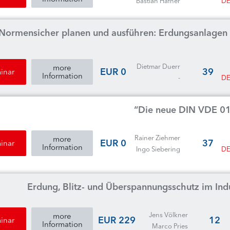
Bastian Hafner
DE
Normensicher planen und ausführen: Erdungsanlagen
Dietmar Duerr
more
0 EUR
39
inar
Information
-
DE
Die neue DIN VDE 010
Rainer Ziehmer
more
0 EUR
37
inar
Information
Ingo Siebering
DE
Erdung, Blitz- und Überspannungsschutz im In
Jens Völkner
more
229 EUR
12
inar
Information
Marco Pries