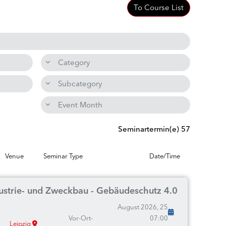
To Course List
Category
Subcategory
Event Month
57 Seminartermin(e)
Venue
Seminar Type
Date/Time
dustrie- und Zweckbau - Gebäudeschutz 4.0
25 August 2026,
Vor-Ort-
07:00
Leipzig