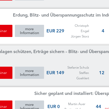
Erdung, Blitz- und Überspannungsschutz im In
Christoph
more
229 EUR
4
inar
Engel
Information
Jürgen Storz
lagen schützen, Erträge sichern – Blitz- und Überspa
Stefanie Schulz
more
149 EUR
12
inar
Steffen
Information
Goehlert
Sicher geplant und installiert: Übe
Martin Auer
more
0 EUR
44
inar
Information