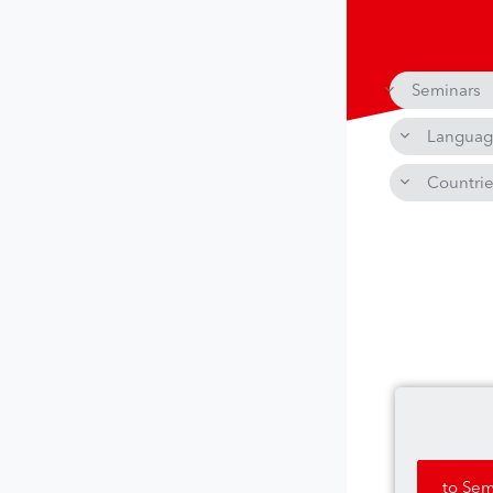
Seminars
Languag
Countri
to Sem