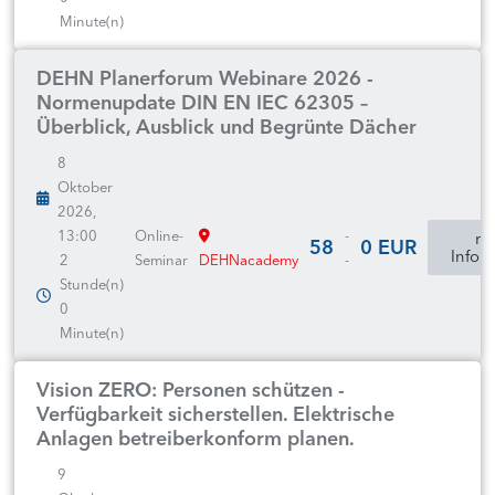
Minute(n)
DEHN Planerforum Webinare 2026 -
Normenupdate DIN EN IEC 62305 –
Überblick, Ausblick und Begrünte Dächer
8
Oktober
2026,
13:00
Online-
-
mo
58
0 EUR
Infor
2
Seminar
DEHNacademy
-
Stunde(n)
0
Minute(n)
Vision ZERO: Personen schützen -
Verfügbarkeit sicherstellen. Elektrische
Anlagen betreiberkonform planen.
9