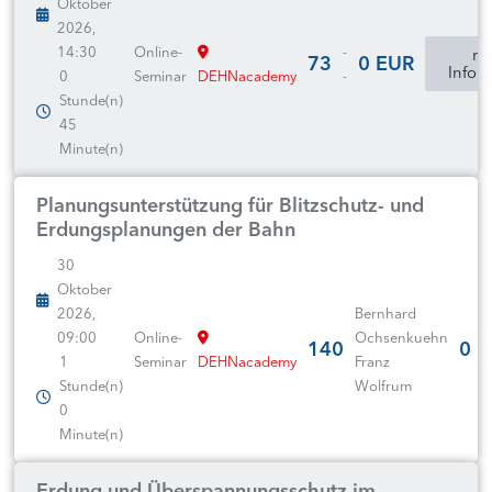
Oktober
2026,
14:30
Online-
-
mo
73
0 EUR
Infor
0
Seminar
DEHNacademy
-
Stunde(n)
45
Minute(n)
Planungsunterstützung für Blitzschutz- und
Erdungsplanungen der Bahn
30
Oktober
2026,
Bernhard
09:00
Online-
Ochsenkuehn
140
0 
1
Seminar
DEHNacademy
Franz
Stunde(n)
Wolfrum
0
Minute(n)
Erdung und Überspannungsschutz im