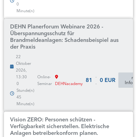
0
Minute(n)
DEHN Planerforum Webinare 2026 -
Überspannungsschutz für
Brandmeldeanlagen: Schadensbeispiel aus
der Praxis
22
Oktober
2026,
13:30
Online-
-
mo
81
0 EUR
Infor
0
Seminar
DEHNacademy
-
Stunde(n)
45
Minute(n)
Vision ZERO: Personen schützen -
Verfügbarkeit sicherstellen. Elektrische
Anlagen betreiberkonform planen.