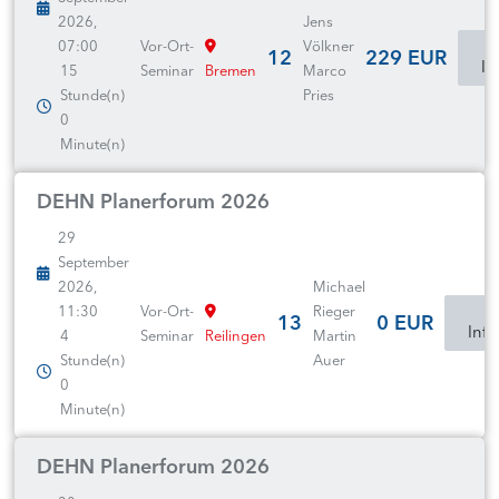
2026,
Jens
07:00
Vor-Ort-
Völkner
12
229 EUR
In
15
Seminar
Bremen
Marco
Stunde(n)
Pries
0
Minute(n)
DEHN Planerforum 2026
29
September
2026,
Michael
11:30
Vor-Ort-
Rieger
13
0 EUR
Inf
4
Seminar
Reilingen
Martin
Stunde(n)
Auer
0
Minute(n)
DEHN Planerforum 2026