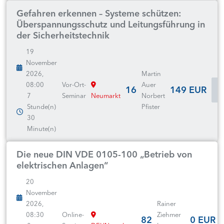
Gefahren erkennen – Systeme schützen:
Überspannungsschutz und Leitungsführung in
der Sicherheitstechnik
19
November
2026,
Martin
08:00
Vor-Ort-
Auer
16
149 EUR
7
Seminar
Neumarkt
Norbert
Stunde(n)
Pfister
30
Minute(n)
Die neue DIN VDE 0105-100 „Betrieb von
elektrischen Anlagen“
20
November
2026,
Rainer
08:30
Online-
Ziehmer
82
0 EUR