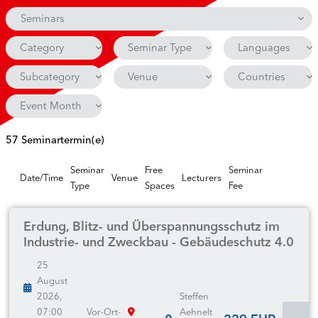
Seminars
Category
Seminar Type
Languages
Subcategory
Venue
Countries
Event Month
57 Seminartermin(e)
Seminar
Free
Seminar
Date/Time
Venue
Lecturers
Type
Spaces
Fee
Erdung, Blitz- und Überspannungsschutz im
Industrie- und Zweckbau - Gebäudeschutz 4.0
25
August
2026,
Steffen
07:00
Vor-Ort-
Aehnelt