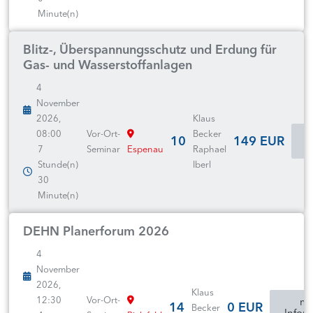
Minute(n)
Blitz-, Überspannungsschutz und Erdung für
Gas- und Wasserstoffanlagen
4
November
2026,
Klaus
08:00
Vor-Ort-
Becker
10
149 EUR
I
7
Seminar
Espenau
Raphael
Stunde(n)
Iberl
30
Minute(n)
DEHN Planerforum 2026
4
November
2026,
Klaus
12:30
Vor-Ort-
mo
14
0 EUR
Becker
Infor