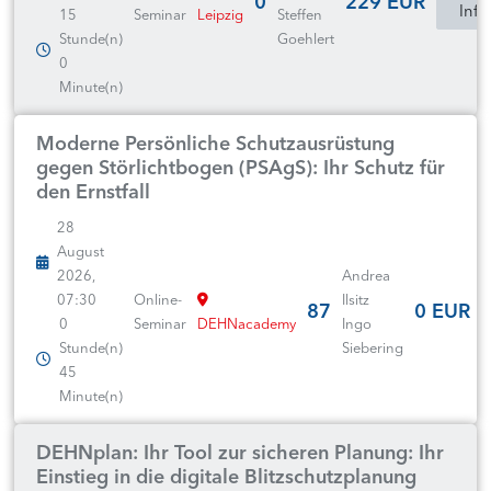
0
229 EUR
Info
15
Seminar
Leipzig
Steffen
Stunde(n)
Goehlert
0
Minute(n)
Moderne Persönliche Schutzausrüstung
gegen Störlichtbogen (PSAgS): Ihr Schutz für
den Ernstfall
28
August
2026,
Andrea
07:30
Online-
Ilsitz
87
0 EUR
0
Seminar
DEHNacademy
Ingo
Stunde(n)
Siebering
45
Minute(n)
DEHNplan: Ihr Tool zur sicheren Planung: Ihr
Einstieg in die digitale Blitzschutzplanung