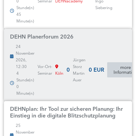
0
Seminar
DEHNacademy
Ingo
Stunde(n)
Siebering
45
Minute(n)
DEHN Planerforum 2026
24
November
2026,
Jürgen
12:30
Vor-Ort-
Storz
more
0
0 EUR
Informatio
4
Seminar
Köln
Martin
Stunde(n)
Auer
0
Minute(n)
DEHNplan: Ihr Tool zur sicheren Planung: Ihr
Einstieg in die digitale Blitzschutzplanung
25
November