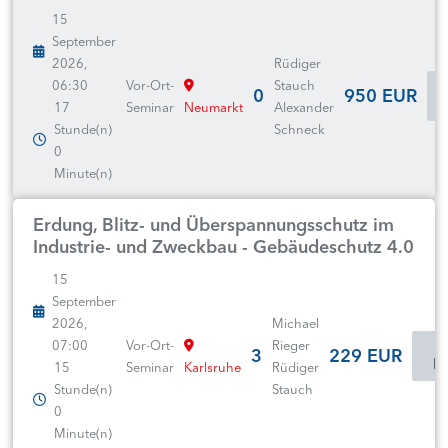
15
September
2026,
Rüdiger
06:30
Vor-Ort-
Stauch
0
950 EUR
17
Seminar
Neumarkt
Alexander
Stunde(n)
Schneck
0
Minute(n)
Erdung, Blitz- und Überspannungsschutz im
Industrie- und Zweckbau - Gebäudeschutz 4.0
15
September
2026,
Michael
07:00
Vor-Ort-
Rieger
3
229 EUR
In
15
Seminar
Karlsruhe
Rüdiger
Stunde(n)
Stauch
0
Minute(n)