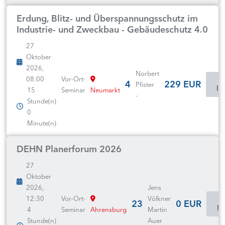
Erdung, Blitz- und Überspannungsschutz im
Industrie- und Zweckbau - Gebäudeschutz 4.0
27
Oktober
2026,
Norbert
08:00
Vor-Ort-
4
229 EUR
Pfister
In
15
Seminar
Neumarkt
-
Stunde(n)
0
Minute(n)
DEHN Planerforum 2026
27
Oktober
2026,
Jens
12:30
Vor-Ort-
Völkner
23
0 EUR
In
4
Seminar
Ahrensburg
Martin
Stunde(n)
Auer