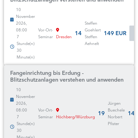
10
November
2026,
Steffen
08:00
Vor-Ort-
Goehlert
14
149 EUR
I
7
Seminar
Dresden
Steffen
Stunde(n)
Aehnelt
30
Minute(n)
Fangeinrichtung bis Erdung -
Blitzschutzanlagen verstehen und anwenden
10
November
2026,
Jürgen
08:00
Vor-Ort-
Buechele
19
149
7
Seminar
Höchberg/Würzburg
Norbert
Stunde(n)
Pfister
30
Minute(n)