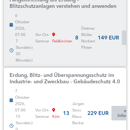
Blitzschutzanlagen verstehen und anwenden
6
Oktober
2026,
Dietmar
07:00
Vor-Ort-
Müller
8
149 EUR
I
7
Seminar
Feldkirchen
Norbert
Stunde(n)
Pfister
30
Minute(n)
Erdung, Blitz- und Überspannungsschutz im
Industrie- und Zweckbau - Gebäudeschutz 4.0
7
Oktober
2026,
Jürgen
07:00
Vor-Ort-
Storz
mo
13
229 EUR
Inform
15
Seminar
Köln
Klaus
Stunde(n)
Becker
0