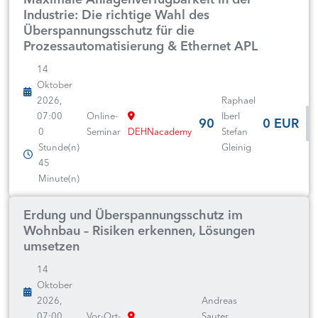
Industrie: Die richtige Wahl des
Überspannungsschutz für die
Prozessautomatisierung & Ethernet APL
14
Oktober
2026,
Raphael
07:00
Online-
Iberl
90
0 EUR
0
Seminar
DEHNacademy
Stefan
Stunde(n)
Gleinig
45
Minute(n)
Erdung und Überspannungsschutz im
Wohnbau – Risiken erkennen, Lösungen
umsetzen
14
Oktober
2026,
Andreas
07:00
Vor-Ort-
Sauter