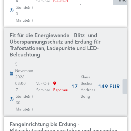
4
Seminar
Bielefeld
-
Stunde(n)
0
Minute(n)
Fit für die Energiewende - Blitz- und
Überspannungsschutz und Erdung für
Trafostationen, Ladepunkte und LED-
Beleuchtung
5
November
2026,
Klaus
08:00
Vor-Ort-
Becker
17
149 EUR
I
7
Seminar
Espenau
Andreas
Stunde(n)
Bong
30
Minute(n)
Fangeinrichtung bis Erdung -
Blitzschutzanlagen verstehen und anwenden