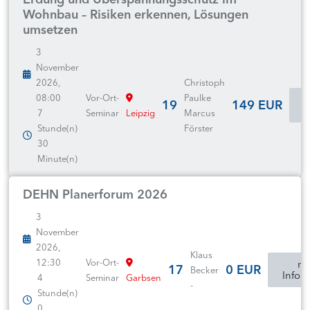
Wohnbau – Risiken erkennen, Lösungen
umsetzen
3
November
2026,
Christoph
08:00
Vor-Ort-
Paulke
19
149 EUR
I
7
Seminar
Leipzig
Marcus
Stunde(n)
Förster
30
Minute(n)
DEHN Planerforum 2026
3
November
2026,
Klaus
12:30
Vor-Ort-
mo
17
0 EUR
Becker
Infor
4
Seminar
Garbsen
-
Stunde(n)
0