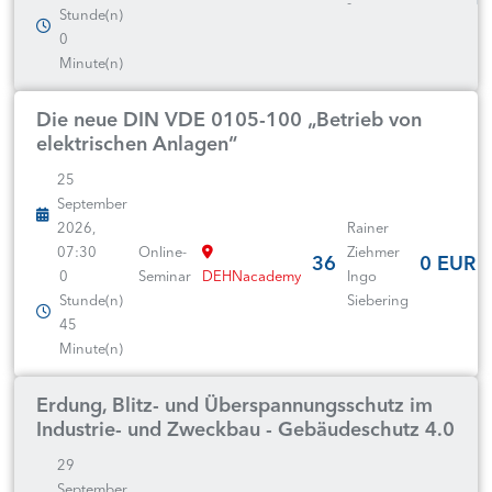
-
Stunde(n)
0
Minute(n)
Die neue DIN VDE 0105-100 „Betrieb von
elektrischen Anlagen“
25
September
2026,
Rainer
07:30
Online-
Ziehmer
36
0 EUR
0
Seminar
DEHNacademy
Ingo
Stunde(n)
Siebering
45
Minute(n)
Erdung, Blitz- und Überspannungsschutz im
Industrie- und Zweckbau - Gebäudeschutz 4.0
29
September