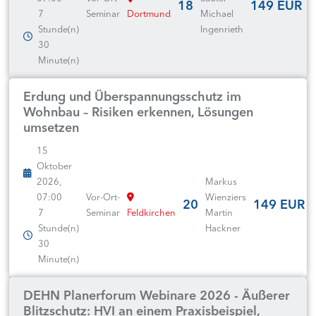
18
149 EUR
7
Seminar
Dortmund
Michael
Stunde(n)
Ingenrieth
30
Minute(n)
Erdung und Überspannungsschutz im
Wohnbau – Risiken erkennen, Lösungen
umsetzen
15
Oktober
2026,
Markus
07:00
Vor-Ort-
Wienziers
20
149 EUR
7
Seminar
Feldkirchen
Martin
Stunde(n)
Hackner
30
Minute(n)
DEHN Planerforum Webinare 2026 - Äußerer
Blitzschutz: HVI an einem Praxisbeispiel,