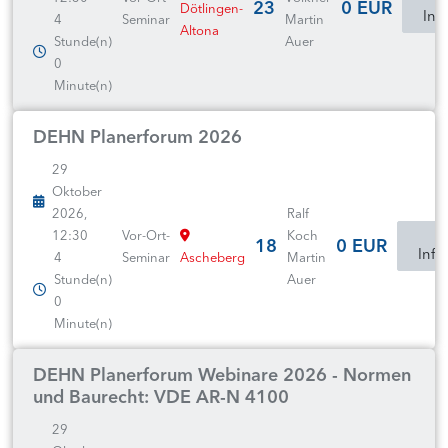
23
0 EUR
Dötlingen-
Inf
4
Seminar
Martin
Altona
Stunde(n)
Auer
0
Minute(n)
DEHN Planerforum 2026
29
Oktober
2026,
Ralf
12:30
Vor-Ort-
Koch
18
0 EUR
Info
4
Seminar
Ascheberg
Martin
Stunde(n)
Auer
0
Minute(n)
DEHN Planerforum Webinare 2026 - Normen
und Baurecht: VDE AR-N 4100
29