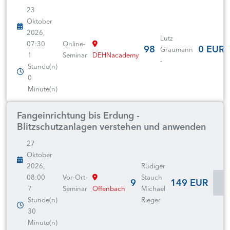
23
Oktober
2026,
Lutz
07:30
Online-
98
0 EUR
Graumann
1
Seminar
DEHNacademy
-
Stunde(n)
0
Minute(n)
Fangeinrichtung bis Erdung -
Blitzschutzanlagen verstehen und anwenden
27
Oktober
2026,
Rüdiger
08:00
Vor-Ort-
Stauch
9
149 EUR
I
7
Seminar
Offenbach
Michael
Stunde(n)
Rieger
30
Minute(n)