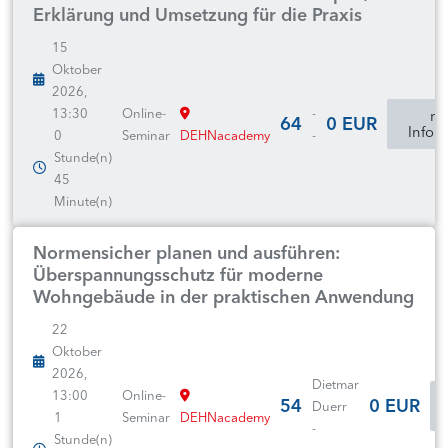
Erklärung und Umsetzung für die Praxis
15
Oktober
2026,
13:30
Online-
-
mo
64
0 EUR
Infor
0
Seminar
DEHNacademy
-
Stunde(n)
45
Minute(n)
Normensicher planen und ausführen:
Überspannungsschutz für moderne
Wohngebäude in der praktischen Anwendung
22
Oktober
2026,
Dietmar
13:00
Online-
54
0 EUR
Duerr
1
Seminar
DEHNacademy
-
Stunde(n)