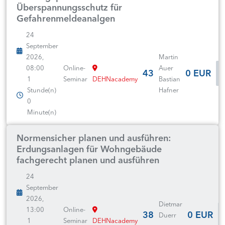
Überspannungsschutz für
Gefahrenmeldeanalgen
24
September
2026,
Martin
08:00
Online-
Auer
43
0 EUR
1
Seminar
DEHNacademy
Bastian
Stunde(n)
Hafner
0
Minute(n)
Normensicher planen und ausführen:
Erdungsanlagen für Wohngebäude
fachgerecht planen und ausführen
24
September
2026,
Dietmar
13:00
Online-
38
0 EUR
Duerr
1
Seminar
DEHNacademy