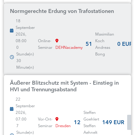
Normgerechte Erdung von Trafostationen
18
September
2026,
Maximilian
08:00
Online-
Koch
51
0 EUR
0
Seminar
DEHNacademy
Andreas
Stunde(n)
Bong
30
Minute(n)
Äußerer Blitzschutz mit System - Einstieg in
HVI und Trennungsabstand
22
September
2026,
Steffen
07:00
Vor-Ort-
Goehlert
12
149 EUR
7
Seminar
Dresden
Steffen
Stunde(n)
Aehnelt