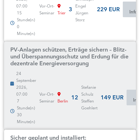
07:00
Vor-Ort-
Engel
m
3
229 EUR
Info
15
Seminar
Trier
Jürgen
Stunde(n)
Storz
0
Minute(n)
PV-Anlagen schützen, Erträge sichern – Blitz-
und Überspannungsschutz und Erdung für die
dezentrale Energieversorgung
24
September
2026,
Stefanie
07:00
Vor-Ort-
Schulz
12
149 EUR
Inf
7
Seminar
Berlin
Steffen
Stunde(n)
Goehlert
30
Minute(n)
Sicher geplant und installiert: