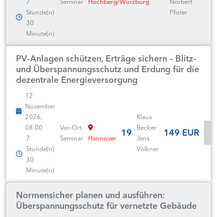
7
Seminar
Höchberg/Würzburg
Norbert
Stunde(n)
Pfister
30
Minute(n)
PV-Anlagen schützen, Erträge sichern – Blitz-
und Überspannungsschutz und Erdung für die
dezentrale Energieversorgung
12
November
2026,
Klaus
08:00
Vor-Ort-
Becker
19
149 EUR
7
Seminar
Hannover
Jens
Stunde(n)
Völkner
30
Minute(n)
Normensicher planen und ausführen:
Überspannungsschutz für vernetzte Gebäude