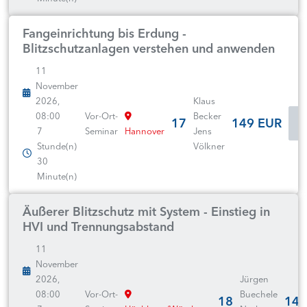
Fangeinrichtung bis Erdung -
Blitzschutzanlagen verstehen und anwenden
11
November
2026,
Klaus
08:00
Vor-Ort-
Becker
17
149 EUR
7
Seminar
Hannover
Jens
Stunde(n)
Völkner
30
Minute(n)
Äußerer Blitzschutz mit System - Einstieg in
HVI und Trennungsabstand
11
November
2026,
Jürgen
08:00
Vor-Ort-
Buechele
18
149