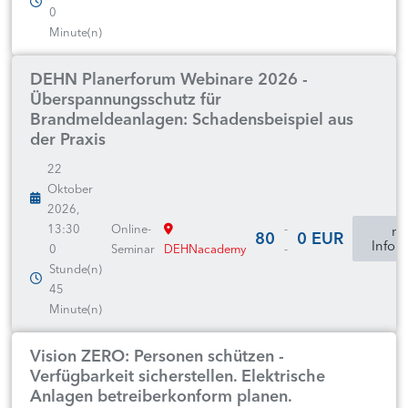
0
Minute(n)
DEHN Planerforum Webinare 2026 -
Überspannungsschutz für
Brandmeldeanlagen: Schadensbeispiel aus
der Praxis
22
Oktober
2026,
13:30
Online-
-
mo
80
0 EUR
Infor
0
Seminar
DEHNacademy
-
Stunde(n)
45
Minute(n)
Vision ZERO: Personen schützen -
Verfügbarkeit sicherstellen. Elektrische
Anlagen betreiberkonform planen.