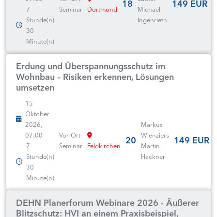
18
149 EUR
7
Seminar
Dortmund
Michael
Stunde(n)
Ingenrieth
30
Minute(n)
Erdung und Überspannungsschutz im
Wohnbau – Risiken erkennen, Lösungen
umsetzen
15
Oktober
2026,
Markus
07:00
Vor-Ort-
Wienziers
20
149 EUR
7
Seminar
Feldkirchen
Martin
Stunde(n)
Hackner
30
Minute(n)
DEHN Planerforum Webinare 2026 - Äußerer
Blitzschutz: HVI an einem Praxisbeispiel,