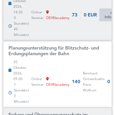
Oktober
2026,
14:30
Online-
-
mo
73
0 EUR
Infor
0
Seminar
DEHNacademy
-
Stunde(n)
45
Minute(n)
Planungsunterstützung für Blitzschutz- und
Erdungsplanungen der Bahn
30
Oktober
2026,
Bernhard
09:00
Online-
Ochsenkuehn
140
0 
1
Seminar
DEHNacademy
Franz
Stunde(n)
Wolfrum
0
Minute(n)
Erdung und Überspannungsschutz im