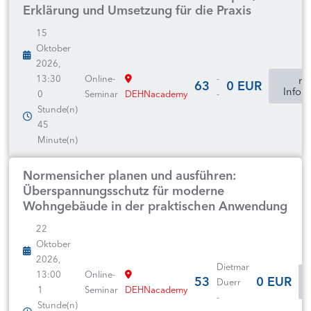
Erklärung und Umsetzung für die Praxis
15
Oktober
2026,
13:30
Online-
-
mo
63
0 EUR
Infor
0
Seminar
DEHNacademy
-
Stunde(n)
45
Minute(n)
Normensicher planen und ausführen:
Überspannungsschutz für moderne
Wohngebäude in der praktischen Anwendung
22
Oktober
2026,
Dietmar
13:00
Online-
53
0 EUR
Duerr
1
Seminar
DEHNacademy
-
Stunde(n)