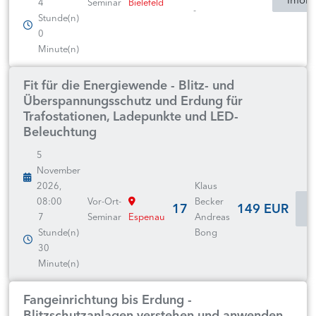
4
Seminar
Bielefeld
-
Stunde(n)
0
Minute(n)
Fit für die Energiewende - Blitz- und
Überspannungsschutz und Erdung für
Trafostationen, Ladepunkte und LED-
Beleuchtung
5
November
2026,
Klaus
08:00
Vor-Ort-
Becker
17
149 EUR
I
7
Seminar
Espenau
Andreas
Stunde(n)
Bong
30
Minute(n)
Fangeinrichtung bis Erdung -
Blitzschutzanlagen verstehen und anwenden