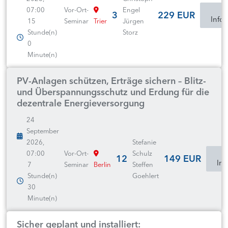
07:00
Vor-Ort-
Engel
m
3
229 EUR
Info
15
Seminar
Trier
Jürgen
Stunde(n)
Storz
0
Minute(n)
PV-Anlagen schützen, Erträge sichern – Blitz-
und Überspannungsschutz und Erdung für die
dezentrale Energieversorgung
24
September
2026,
Stefanie
07:00
Vor-Ort-
Schulz
12
149 EUR
Inf
7
Seminar
Berlin
Steffen
Stunde(n)
Goehlert
30
Minute(n)
Sicher geplant und installiert: