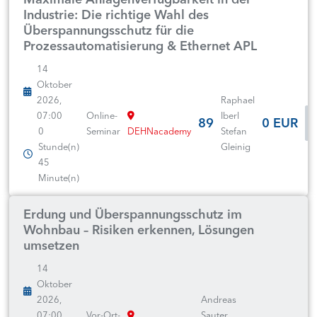
Industrie: Die richtige Wahl des
Überspannungsschutz für die
Prozessautomatisierung & Ethernet APL
14
Oktober
2026,
Raphael
07:00
Online-
Iberl
89
0 EUR
0
Seminar
DEHNacademy
Stefan
Stunde(n)
Gleinig
45
Minute(n)
Erdung und Überspannungsschutz im
Wohnbau – Risiken erkennen, Lösungen
umsetzen
14
Oktober
2026,
Andreas
07:00
Vor-Ort-
Sauter