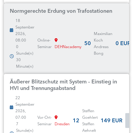
Normgerechte Erdung von Trafostationen
18
September
2026,
Maximilian
08:00
Online-
Koch
50
0 EUR
0
Seminar
DEHNacademy
Andreas
Stunde(n)
Bong
30
Minute(n)
Äußerer Blitzschutz mit System - Einstieg in
HVI und Trennungsabstand
22
September
2026,
Steffen
07:00
Vor-Ort-
Goehlert
12
149 EUR
7
Seminar
Dresden
Steffen
Stunde(n)
Aehnelt