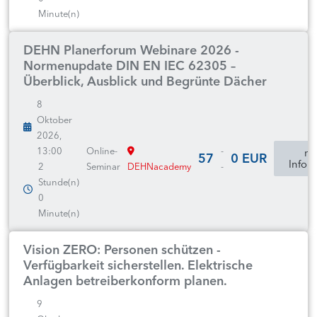
Minute(n)
DEHN Planerforum Webinare 2026 -
Normenupdate DIN EN IEC 62305 –
Überblick, Ausblick und Begrünte Dächer
8
Oktober
2026,
13:00
Online-
-
mo
57
0 EUR
Infor
2
Seminar
DEHNacademy
-
Stunde(n)
0
Minute(n)
Vision ZERO: Personen schützen -
Verfügbarkeit sicherstellen. Elektrische
Anlagen betreiberkonform planen.
9