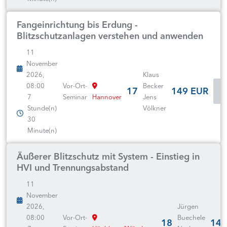
Fangeinrichtung bis Erdung -
Blitzschutzanlagen verstehen und anwenden
11
November
2026,
Klaus
08:00
Vor-Ort-
Becker
17
149 EUR
7
Seminar
Hannover
Jens
Stunde(n)
Völkner
30
Minute(n)
Äußerer Blitzschutz mit System - Einstieg in
HVI und Trennungsabstand
11
November
2026,
Jürgen
08:00
Vor-Ort-
Buechele
18
149