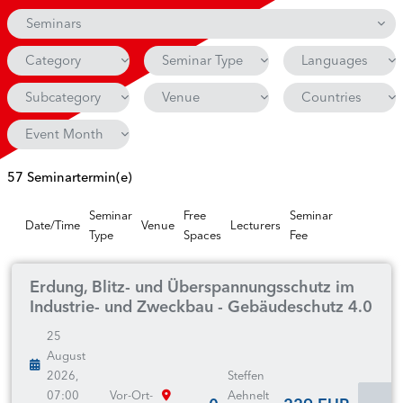
Seminars
Category
Seminar Type
Languages
Subcategory
Venue
Countries
Event Month
57 Seminartermin(e)
Seminar
Free
Seminar
Date/Time
Venue
Lecturers
Type
Spaces
Fee
Erdung, Blitz- und Überspannungsschutz im
Industrie- und Zweckbau - Gebäudeschutz 4.0
25
August
2026,
Steffen
07:00
Vor-Ort-
Aehnelt