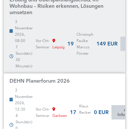
Wohnbau – Risiken erkennen, Lösungen
umsetzen
3
November
2026,
Christoph
08:00
Vor-Ort-
Paulke
19
149 EUR
I
7
Seminar
Leipzig
Marcus
Stunde(n)
Förster
30
Minute(n)
DEHN Planerforum 2026
3
November
2026,
Klaus
12:30
Vor-Ort-
mo
17
0 EUR
Becker
Infor
4
Seminar
Garbsen
-
Stunde(n)
0