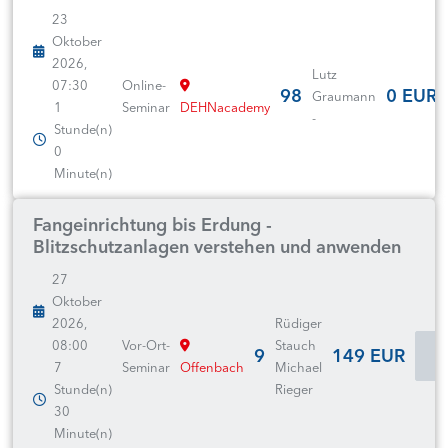
23
Oktober
2026,
Lutz
07:30
Online-
98
0 EUR
Graumann
1
Seminar
DEHNacademy
-
Stunde(n)
0
Minute(n)
Fangeinrichtung bis Erdung -
Blitzschutzanlagen verstehen und anwenden
27
Oktober
2026,
Rüdiger
08:00
Vor-Ort-
Stauch
9
149 EUR
I
7
Seminar
Offenbach
Michael
Stunde(n)
Rieger
30
Minute(n)