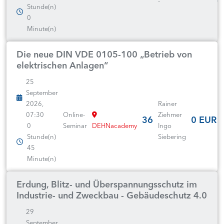
-
Stunde(n)
0
Minute(n)
Die neue DIN VDE 0105-100 „Betrieb von
elektrischen Anlagen“
25
September
2026,
Rainer
07:30
Online-
Ziehmer
36
0 EUR
0
Seminar
DEHNacademy
Ingo
Stunde(n)
Siebering
45
Minute(n)
Erdung, Blitz- und Überspannungsschutz im
Industrie- und Zweckbau - Gebäudeschutz 4.0
29
September