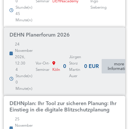
0
Seminar
DEHNacademy
Ingo
Stunde(n)
Siebering
45
Minute(n)
DEHN Planerforum 2026
24
November
2026,
Jürgen
12:30
Vor-Ort-
Storz
more
0
0 EUR
Informatio
4
Seminar
Köln
Martin
Stunde(n)
Auer
0
Minute(n)
DEHNplan: Ihr Tool zur sicheren Planung: Ihr
Einstieg in die digitale Blitzschutzplanung
25
November