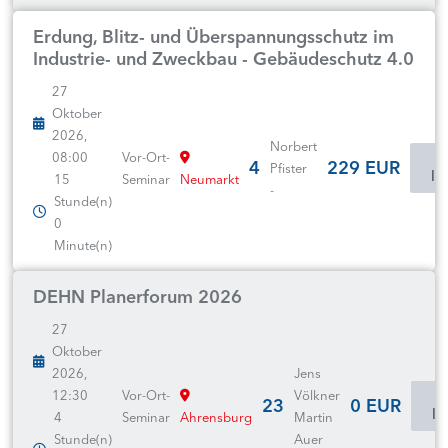
Erdung, Blitz- und Überspannungsschutz im
Industrie- und Zweckbau - Gebäudeschutz 4.0
27
Oktober
2026,
Norbert
08:00
Vor-Ort-
4
229 EUR
Pfister
In
15
Seminar
Neumarkt
-
Stunde(n)
0
Minute(n)
DEHN Planerforum 2026
27
Oktober
2026,
Jens
12:30
Vor-Ort-
Völkner
23
0 EUR
In
4
Seminar
Ahrensburg
Martin
Stunde(n)
Auer