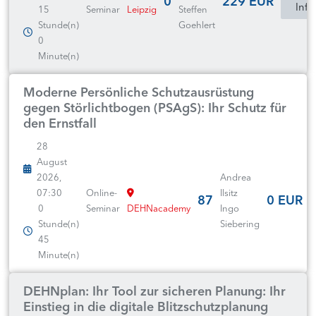
0
229 EUR
Info
15
Seminar
Leipzig
Steffen
Stunde(n)
Goehlert
0
Minute(n)
Moderne Persönliche Schutzausrüstung
gegen Störlichtbogen (PSAgS): Ihr Schutz für
den Ernstfall
28
August
2026,
Andrea
07:30
Online-
Ilsitz
87
0 EUR
0
Seminar
DEHNacademy
Ingo
Stunde(n)
Siebering
45
Minute(n)
DEHNplan: Ihr Tool zur sicheren Planung: Ihr
Einstieg in die digitale Blitzschutzplanung