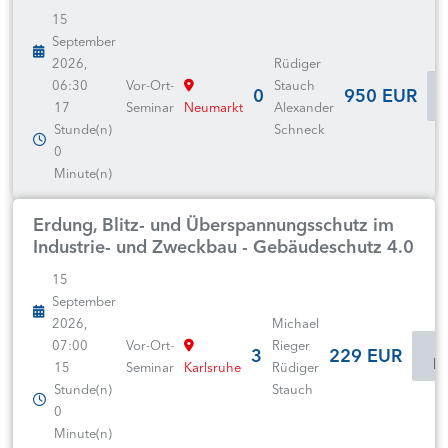
15
September
2026,
Rüdiger
06:30
Vor-Ort-
Stauch
0
950 EUR
17
Seminar
Neumarkt
Alexander
Stunde(n)
Schneck
0
Minute(n)
Erdung, Blitz- und Überspannungsschutz im
Industrie- und Zweckbau - Gebäudeschutz 4.0
15
September
2026,
Michael
07:00
Vor-Ort-
Rieger
3
229 EUR
In
15
Seminar
Karlsruhe
Rüdiger
Stunde(n)
Stauch
0
Minute(n)