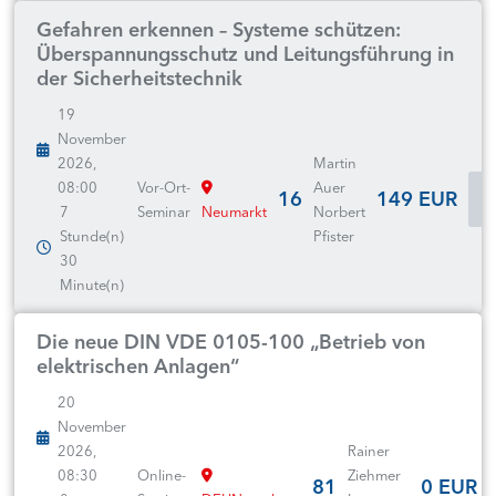
Gefahren erkennen – Systeme schützen:
Überspannungsschutz und Leitungsführung in
der Sicherheitstechnik
19
November
2026,
Martin
08:00
Vor-Ort-
Auer
16
149 EUR
7
Seminar
Neumarkt
Norbert
Stunde(n)
Pfister
30
Minute(n)
Die neue DIN VDE 0105-100 „Betrieb von
elektrischen Anlagen“
20
November
2026,
Rainer
08:30
Online-
Ziehmer
81
0 EUR