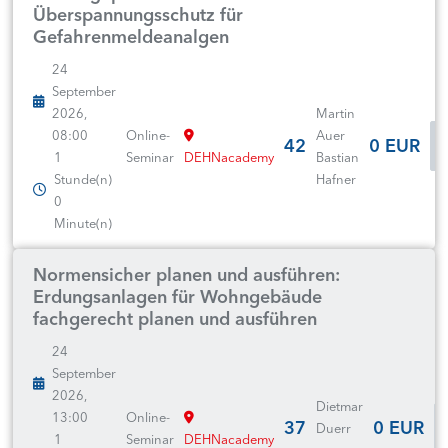
Überspannungsschutz für
Gefahrenmeldeanalgen
24
September
2026,
Martin
08:00
Online-
Auer
42
0 EUR
1
Seminar
DEHNacademy
Bastian
Stunde(n)
Hafner
0
Minute(n)
Normensicher planen und ausführen:
Erdungsanlagen für Wohngebäude
fachgerecht planen und ausführen
24
September
2026,
Dietmar
13:00
Online-
37
0 EUR
Duerr
1
Seminar
DEHNacademy