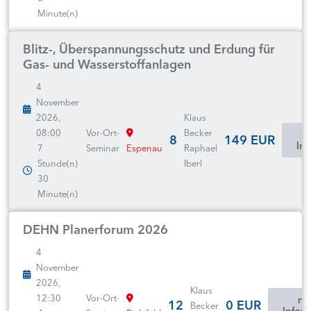
Minute(n)
Blitz-, Überspannungsschutz und Erdung für
Gas- und Wasserstoffanlagen
4
November
2026,
Klaus
08:00
Vor-Ort-
Becker
8
149 EUR
In
7
Seminar
Espenau
Raphael
Stunde(n)
Iberl
30
Minute(n)
DEHN Planerforum 2026
4
November
2026,
Klaus
12:30
Vor-Ort-
mo
12
0 EUR
Becker
Infor