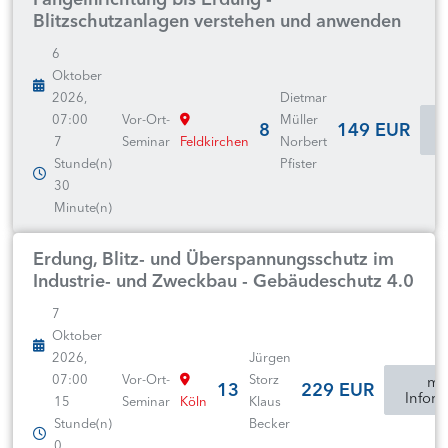
Blitzschutzanlagen verstehen und anwenden
6
Oktober
2026,
Dietmar
07:00
Vor-Ort-
Müller
8
149 EUR
I
7
Seminar
Feldkirchen
Norbert
Stunde(n)
Pfister
30
Minute(n)
Erdung, Blitz- und Überspannungsschutz im
Industrie- und Zweckbau - Gebäudeschutz 4.0
7
Oktober
2026,
Jürgen
07:00
Vor-Ort-
Storz
mo
13
229 EUR
Inform
15
Seminar
Köln
Klaus
Stunde(n)
Becker
0