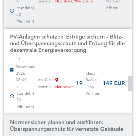
7
Seminar
Höchberg/Würzburg
Norbert
Stunde(n)
Pfister
30
Minute(n)
PV-Anlagen schützen, Erträge sichern – Blitz-
und Überspannungsschutz und Erdung für die
dezentrale Energieversorgung
12
November
2026,
Klaus
08:00
Vor-Ort-
Becker
19
149 EUR
7
Seminar
Hannover
Jens
Stunde(n)
Völkner
30
Minute(n)
Normensicher planen und ausführen:
Überspannungsschutz für vernetzte Gebäude