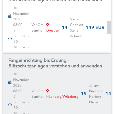
10
November
2026,
Steffen
08:00
Vor-Ort-
Goehlert
14
149 EUR
I
7
Seminar
Dresden
Steffen
Stunde(n)
Aehnelt
30
Minute(n)
Fangeinrichtung bis Erdung -
Blitzschutzanlagen verstehen und anwenden
10
November
2026,
Jürgen
08:00
Vor-Ort-
Buechele
19
149
7
Seminar
Höchberg/Würzburg
Norbert
Stunde(n)
Pfister
30
Minute(n)