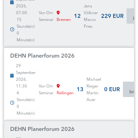
2026,
Jens
07:00
Vor-Ort-
Völkner
12
229 EUR
In
15
Seminar
Bremen
Marco
Stunde(n)
Pries
0
Minute(n)
DEHN Planerforum 2026
29
September
2026,
Michael
11:30
Vor-Ort-
Rieger
13
0 EUR
Inf
4
Seminar
Reilingen
Martin
Stunde(n)
Auer
0
Minute(n)
DEHN Planerforum 2026