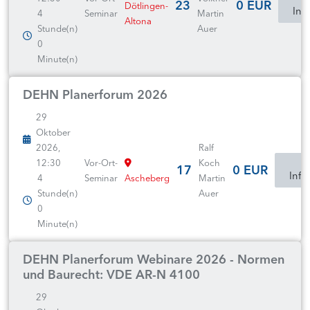
23
0 EUR
Dötlingen-
Inf
4
Seminar
Martin
Altona
Stunde(n)
Auer
0
Minute(n)
DEHN Planerforum 2026
29
Oktober
2026,
Ralf
12:30
Vor-Ort-
Koch
17
0 EUR
Info
4
Seminar
Ascheberg
Martin
Stunde(n)
Auer
0
Minute(n)
DEHN Planerforum Webinare 2026 - Normen
und Baurecht: VDE AR-N 4100
29