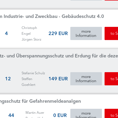
m Industrie- und Zweckbau - Gebäudeschutz 4.0
Christoph
more
4
229 EUR
to 
Engel
Information
Jürgen Storz
itz- und Überspannungsschutz und Erdung für die deze
Stefanie Schulz
more
12
149 EUR
to 
Steffen
Information
Goehlert
nungsschutz für Gefahrenmeldeanalgen
Martin Auer
more
44
0 EUR
to 
Information