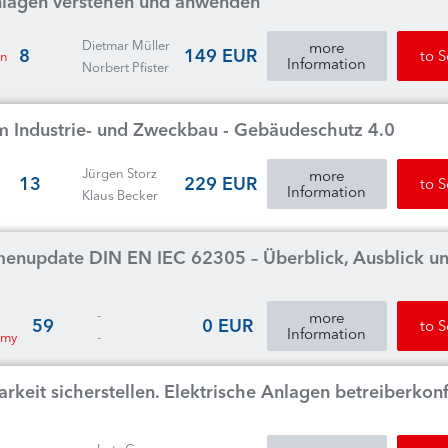
anlagen verstehen und anwenden
Dietmar Müller
more
8
149 EUR
to 
en
Information
Norbert Pfister
m Industrie- und Zweckbau - Gebäudeschutz 4.0
Jürgen Storz
more
13
229 EUR
to 
Information
Klaus Becker
nupdate DIN EN IEC 62305 – Überblick, Ausblick u
-
more
59
0 EUR
to 
Information
emy
-
rkeit sicherstellen. Elektrische Anlagen betreiberko