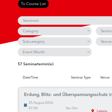
To Course List
Seminars
Category
Semin
Subcategory
Venue
Event Month
57 Seminartermin(e)
Date/Time
Seminar Type
Venue
Erdung, Blitz- und Überspannungsschutz i
25 August 2026,
07:00
Vor-Ort-
Leipzig