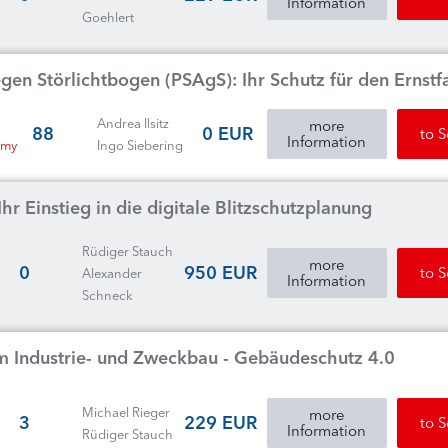
Information
Goehlert
n Störlichtbogen (PSAgS): Ihr Schutz für den Ernstfa
Andrea Ilsitz
more
88
0 EUR
to 
Information
emy
Ingo Siebering
hr Einstieg in die digitale Blitzschutzplanung
Rüdiger Stauch
more
0
950 EUR
to 
Alexander
Information
Schneck
m Industrie- und Zweckbau - Gebäudeschutz 4.0
Michael Rieger
more
3
229 EUR
to 
Information
Rüdiger Stauch