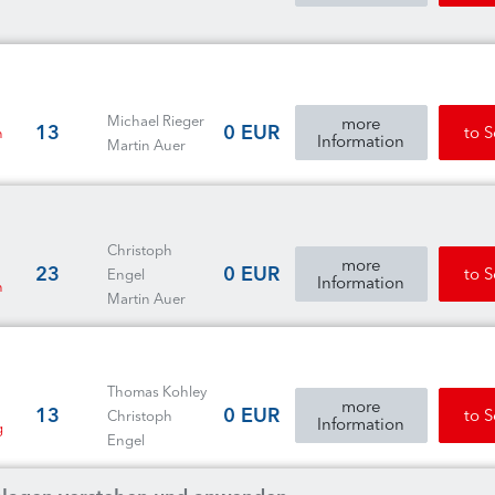
Michael Rieger
more
13
0 EUR
to 
n
Information
Martin Auer
Christoph
more
23
0 EUR
to 
Engel
Information
n
Martin Auer
Thomas Kohley
more
13
0 EUR
to 
Christoph
Information
g
Engel