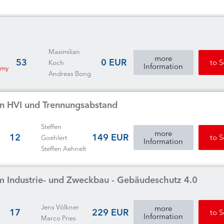
Maximilian
more
53
0 EUR
to 
Koch
Information
emy
Andreas Bong
 in HVI und Trennungsabstand
Steffen
more
12
149 EUR
to 
Goehlert
Information
Steffen Aehnelt
m Industrie- und Zweckbau - Gebäudeschutz 4.0
Jens Völkner
more
17
229 EUR
to 
Information
Marco Pries