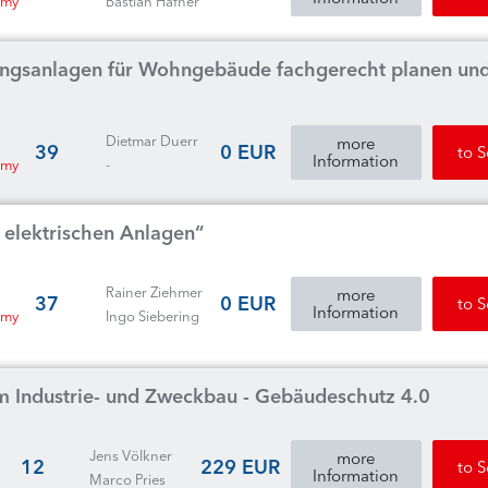
emy
Bastian Hafner
ungsanlagen für Wohngebäude fachgerecht planen un
Dietmar Duerr
more
39
0 EUR
to 
Information
emy
-
elektrischen Anlagen“
Rainer Ziehmer
more
37
0 EUR
to 
Information
emy
Ingo Siebering
m Industrie- und Zweckbau - Gebäudeschutz 4.0
Jens Völkner
more
12
229 EUR
to 
Information
Marco Pries